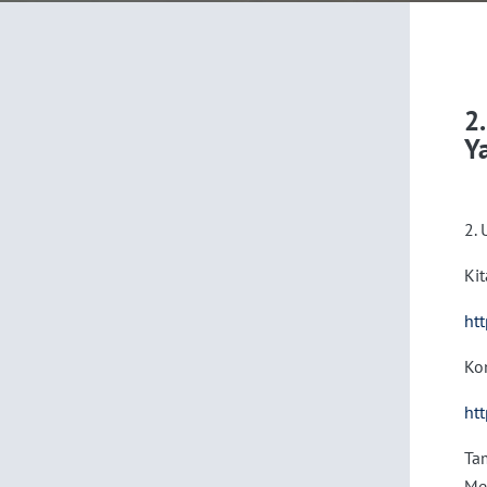
2
Y
2. 
Kit
ht
Kon
ht
Ta
Med