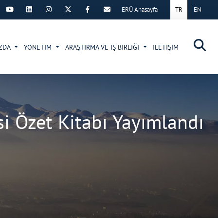
ERÜ Anasayfa
TR
EN
×
IZDA
YÖNETİM
ARAŞTIRMA VE İŞ BİRLİĞİ
İLETİŞİM
si Özet Kitabı Yayımlandı