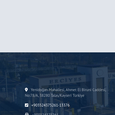
Yenidoğan Mahallesi, Ahmet El Biruni Caddesi,
No:78/A, 38280 Talas/Kayseri Türkiye
+903524375261-13376
+903524375261