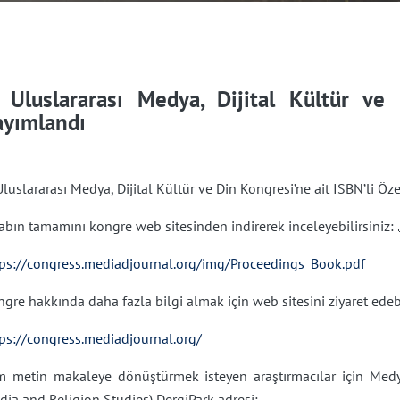
. Uluslararası Medya, Dijital Kültür ve
ayımlandı
Uluslararası Medya, Dijital Kültür ve Din Kongresi’ne ait ISBN’li Öze
abın tamamını kongre web sitesinden indirerek inceleyebilirsiniz: 
tps://congress.mediadjournal.org/img/Proceedings_Book.pdf
gre hakkında daha fazla bilgi almak için web sitesini ziyaret edebi
tps://congress.mediadjournal.org/
m metin makaleye dönüştürmek isteyen araştırmacılar için Medya
ia and Religion Studies) DergiPark adresi: