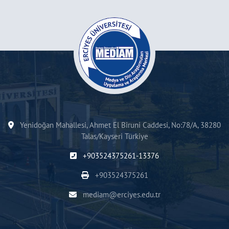
Yenidoğan Mahallesi, Ahmet El Biruni Caddesi, No:78/A, 38280
Talas/Kayseri Türkiye
+903524375261-13376
+903524375261
mediam@erciyes.edu.tr