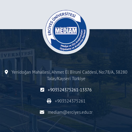
Yenidoğan Mahallesi, Ahmet El Biruni Caddesi, No:78/A, 38280
Talas/Kayseri Türkiye
+903524375261-13376
+903524375261
mediam@erciyes.edu.tr